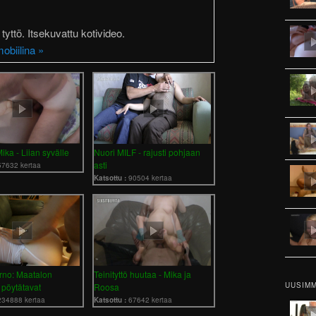
yttö. Itsekuvattu kotivideo.
obiilina »
ika - Liian syvälle
Nuori MILF - rajusti pohjaan
asti
57632 kertaa
Katsottu :
90504 kertaa
no: Maatalon
Teinityttö huutaa - Mika ja
UUSIMM
pöytätavat
Roosa
234888 kertaa
Katsottu :
67642 kertaa