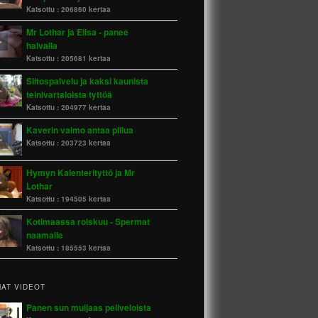
Katsottu :
206860 kertaa
Mr Lothar ja Elisa - panee
halvalla
Katsottu :
205681 kertaa
Siitospalvelu ja kaksi kaunista
teinivartaloista tyttöä
Katsottu :
204977 kertaa
Kaverin vaimo antaa pillua
Katsottu :
203723 kertaa
Hymyn Kalenterityttö ja Mr
Lothar
Katsottu :
194505 kertaa
Kotimaassa roiskuu - Spermat
naamalle
Katsottu :
185553 kertaa
AT VIDEOT
Panen sun muijaas peliveloista