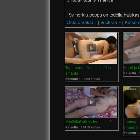
19v herkkupeppu on todella halukas t
Osta omaksi »
|
Vuokraa »
|
Katso m
Tuplapano - Mika, isäntä ja
Meeri ja M
emäntä
Katsottu :
Katsottu :
82399 kertaa
Kestääkö sänky todellakin?
Luomupor
emännän 
Katsottu :
91415 kertaa
Katsottu :