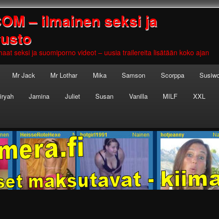
 – ilmainen seksi ja
vusto
aat seksi ja suomiporno videot – uusia trailereita lisätään koko ajan
Mr Jack
Mr Lothar
Mika
Samson
Scorppa
Susiwo
iryah
Jamina
Juliet
Susan
Vanilla
MILF
XXL