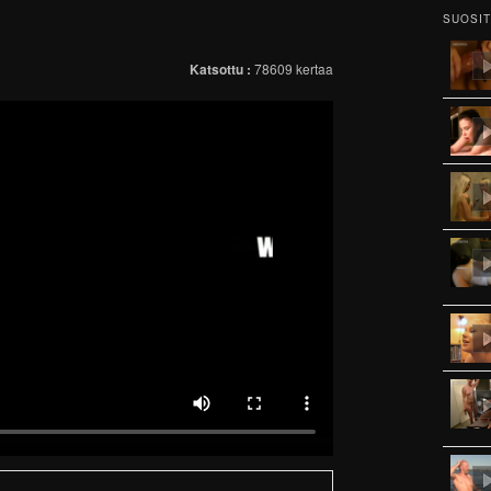
SUOSI
Katsottu :
78609 kertaa