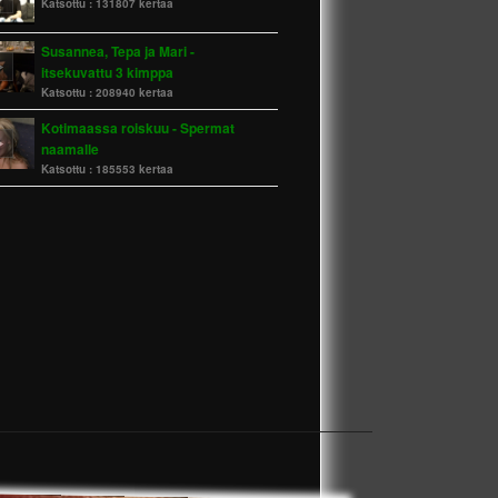
Katsottu :
131807 kertaa
Susannea, Tepa ja Mari -
itsekuvattu 3 kimppa
Katsottu :
208940 kertaa
Kotimaassa roiskuu - Spermat
naamalle
Katsottu :
185553 kertaa