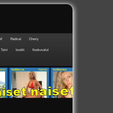
lf
Radical
Cherry
Teini
Isoäiti
Itsekuvatut