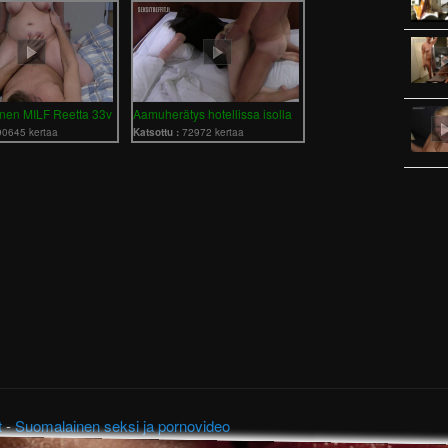
nen MILF Reetta 33v
Aamuherätys hotellissa isolla
90645 kertaa
Katsottu :
72972 kertaa
t
-
Suomalainen seksi ja pornovideo