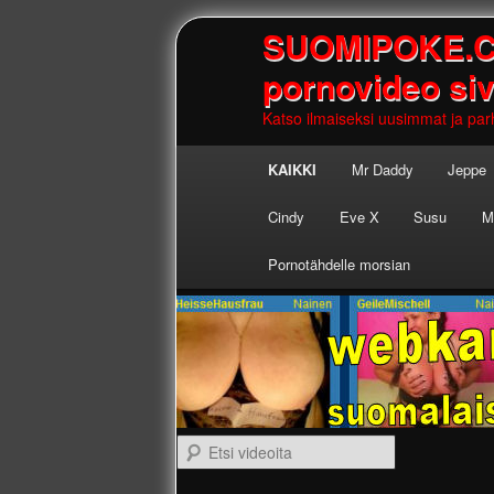
SUOMIPOKE.COM
pornovideo si
Katso ilmaiseksi uusimmat ja parh
Main
KAIKKI
Mr Daddy
Jeppe
Skip to
Skip to
menu
Cindy
Eve X
Susu
M
primary
secondary
Pornotähdelle morsian
content
content
Etsi videoita