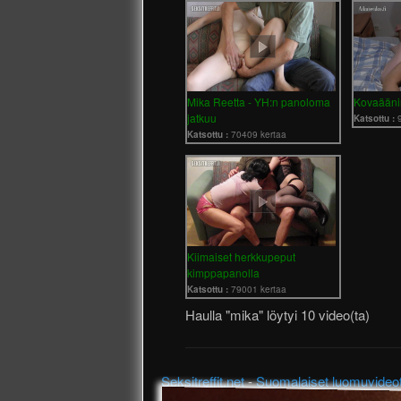
Mika Reetta - YH:n panoloma
Kovaääni
jatkuu
Katsottu :
Katsottu :
70409 kertaa
Kiimaiset herkkupeput
kimppapanolla
Katsottu :
79001 kertaa
Haulla "mika" löytyi 10 video(ta)
Seksitreffit.net
-
Suomalaiset luomuvideo