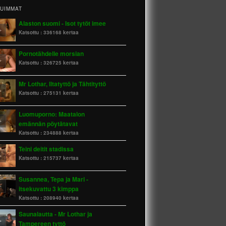
TUIMMAT
Alaston suomi - Isot tytöt imee
Katsottu :
336168 kertaa
Pornotähdelle morsian
Katsottu :
326725 kertaa
Mr Lothar, Iltatyttö ja Tähtityttö
Katsottu :
275131 kertaa
Luomuporno: Maatalon
emännän pöytätavat
Katsottu :
234888 kertaa
Teini deitit stadissa
Katsottu :
215737 kertaa
Susannea, Tepa ja Mari -
itsekuvattu 3 kimppa
Katsottu :
208940 kertaa
Saunalautta - Mr Lothar ja
Tampereen tyttö