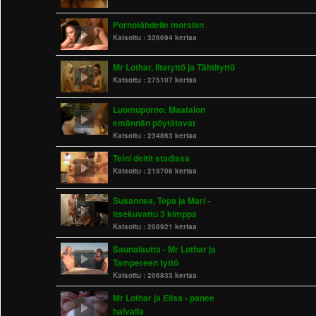
Pornotähdelle morsian
Katsottu :
326694 kertaa
Mr Lothar, Iltatyttö ja Tähtityttö
Katsottu :
275107 kertaa
Luomuporno: Maatalon
emännän pöytätavat
Katsottu :
234863 kertaa
Teini deitit stadissa
Katsottu :
215706 kertaa
Susannea, Tepa ja Mari -
itsekuvattu 3 kimppa
Katsottu :
208921 kertaa
Saunalautta - Mr Lothar ja
Tampereen tyttö
Katsottu :
206833 kertaa
Mr Lothar ja Elisa - panee
halvalla