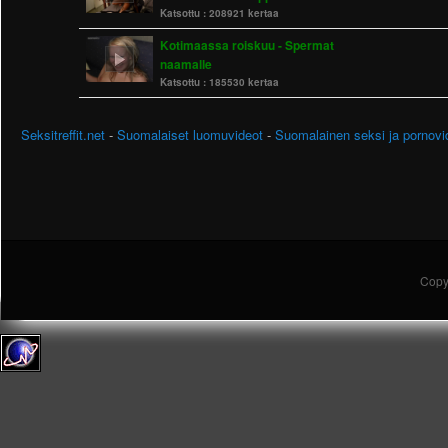
Katsottu :
208921 kertaa
Kotimaassa roiskuu - Spermat
naamalle
Katsottu :
185530 kertaa
Seksitreffit.net
-
Suomalaiset luomuvideot
-
Suomalainen seksi ja pornovi
Copy