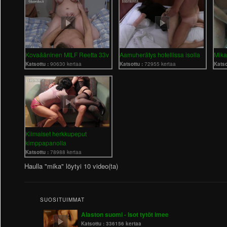
Kovaääninen MILF Reetta 33v
Aamuherätys hotellissa isolla
Mika
Katsottu :
90630 kertaa
Katsottu :
72955 kertaa
Katso
Kiimaiset herkkupeput
kimppapanolla
Katsottu :
78988 kertaa
Haulla "mika" löytyi 10 video(ta)
SUOSITUIMMAT
Alaston suomi - Isot tytöt imee
Katsottu :
336156 kertaa