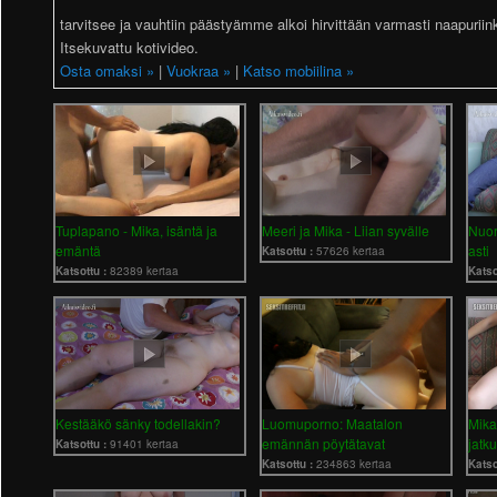
tarvitsee ja vauhtiin päästyämme alkoi hirvittään varmasti naapuriin
Itsekuvattu kotivideo.
Osta omaksi »
|
Vuokraa »
|
Katso mobiilina »
Tuplapano - Mika, isäntä ja
Meeri ja Mika - Liian syvälle
Nuor
emäntä
asti
Katsottu :
57626 kertaa
Katsottu :
82389 kertaa
Katso
Kestääkö sänky todellakin?
Luomuporno: Maatalon
Mika
emännän pöytätavat
jatk
Katsottu :
91401 kertaa
Katsottu :
234863 kertaa
Katso