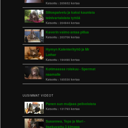
Katsottu :
205652 kertaa
Siitospalvelu ja kaksi kaunista
teinivartaloista tyttöä
Katsottu :
204944 kertaa
Kaverin vaimo antaa pillua
Katsottu :
203706 kertaa
Hymyn Kalenterityttö ja Mr
Lothar
Katsottu :
194490 kertaa
Kotimaassa roiskuu - Spermat
naamalle
Katsottu :
185530 kertaa
UUSIMMAT VIDEOT
Panen sun muijaas peliveloista
Katsottu :
131793 kertaa
Susannea, Tepa ja Mari -
itsekuvattu 3 kimppa