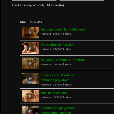
Haulla "scorppa" löytyi 14 video(ta)
SUOSITUIMMAT
Alaston suomi - Isot tytöt imee
Katsottu :
336148 kertaa
Pornotähdelle morsian
Katsottu :
326680 kertaa
Mr Lothar, Iltatyttö ja Tähtityttö
Katsottu :
275097 kertaa
Luomuporno: Maatalon
emännän pöytätavat
Katsottu :
234856 kertaa
Teini deitit stadissa
Katsottu :
215698 kertaa
Susannea, Tepa ja Mari -
itsekuvattu 3 kimppa