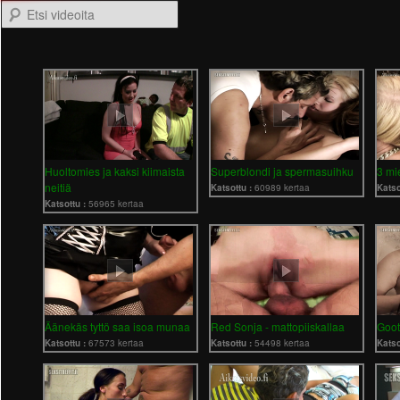
Etsi videoita
Huoltomies ja kaksi kiimaista
Superblondi ja spermasuihku
3 mi
neitiä
Katsottu :
60989 kertaa
Katso
Katsottu :
56965 kertaa
Äänekäs tyttö saa isoa munaa
Red Sonja - mattopiiskallaa
Goot
Katsottu :
67573 kertaa
Katsottu :
54498 kertaa
Katso