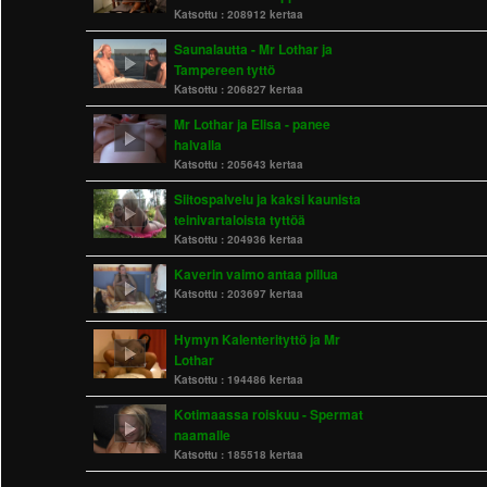
Katsottu :
208912 kertaa
Saunalautta - Mr Lothar ja
Tampereen tyttö
Katsottu :
206827 kertaa
Mr Lothar ja Elisa - panee
halvalla
Katsottu :
205643 kertaa
Siitospalvelu ja kaksi kaunista
teinivartaloista tyttöä
Katsottu :
204936 kertaa
Kaverin vaimo antaa pillua
Katsottu :
203697 kertaa
Hymyn Kalenterityttö ja Mr
Lothar
Katsottu :
194486 kertaa
Kotimaassa roiskuu - Spermat
naamalle
Katsottu :
185518 kertaa