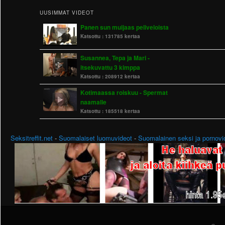
UUSIMMAT VIDEOT
Panen sun muijaas peliveloista
Katsottu :
131785 kertaa
Susannea, Tepa ja Mari -
itsekuvattu 3 kimppa
Katsottu :
208912 kertaa
Kotimaassa roiskuu - Spermat
naamalle
Katsottu :
185518 kertaa
Seksitreffit.net
-
Suomalaiset luomuvideot
-
Suomalainen seksi ja pornovi