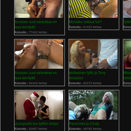
Scorpan uusi salarakas on
Montako orkkua tuli?
Tytt
taas teinityttö
Katsottu :
51423 kertaa
Katso
Katsottu :
77402 kertaa
Scorpan uusi salarakas on
Isotissinen tyttö ja Tony
Mies
taas teinityttö
Scorpion
reiki
Katsottu :
60425 kertaa
Katsottu :
63370 kertaa
Katso
Joulupukki tuo tytölle lahjan
Panomies ja Cindy
Katsottu :
50957 kertaa
Katsottu :
49782 kertaa