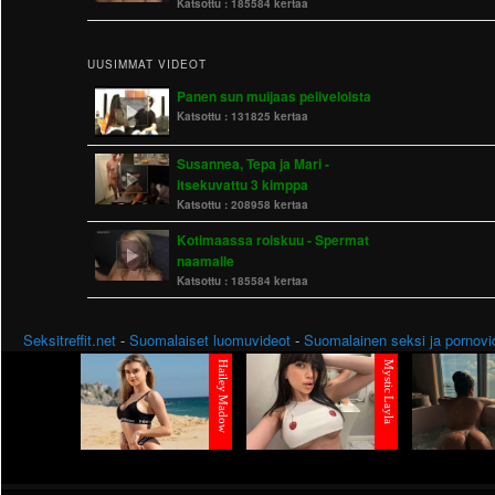
Katsottu :
185584 kertaa
UUSIMMAT VIDEOT
Panen sun muijaas peliveloista
Katsottu :
131825 kertaa
Susannea, Tepa ja Mari -
itsekuvattu 3 kimppa
Katsottu :
208958 kertaa
Kotimaassa roiskuu - Spermat
naamalle
Katsottu :
185584 kertaa
Seksitreffit.net
-
Suomalaiset luomuvideot
-
Suomalainen seksi ja pornovi