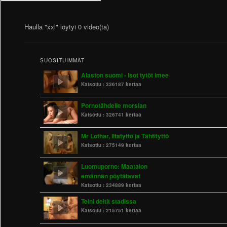
Haulla "xxl" löytyi 0 video(ta)
SUOSITUIMMAT
Alaston suomi - Isot tytöt imee
Katsottu :
336187 kertaa
Pornotähdelle morsian
Katsottu :
326741 kertaa
Mr Lothar, Iltatyttö ja Tähtityttö
Katsottu :
275149 kertaa
Luomuporno: Maatalon
emännän pöytätavat
Katsottu :
234889 kertaa
Teini deitit stadissa
Katsottu :
215751 kertaa