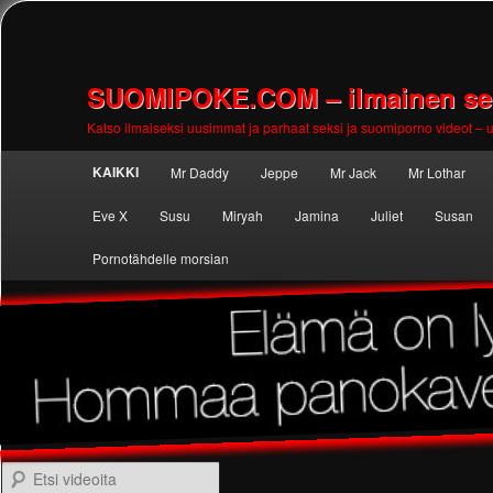
SUOMIPOKE.COM – ilmainen seks
Katso ilmaiseksi uusimmat ja parhaat seksi ja suomiporno videot – uu
Main
KAIKKI
Mr Daddy
Jeppe
Mr Jack
Mr Lothar
Skip to
Skip to
menu
Eve X
Susu
Miryah
Jamina
Juliet
Susan
primary
secondary
Pornotähdelle morsian
content
content
Etsi videoita