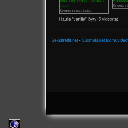
Seksiä myrskyssä - Vanilla ja
Ryhmäpa
Jeppe
Katsottu :
Katsottu :
58829 kertaa
Haulla "vanilla" löytyi 5 video(ta)
Seksitreffit.net
-
Suomalaiset luomuvideo