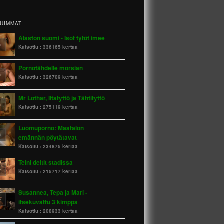
TUIMMAT
Alaston suomi - Isot tytöt imee
Katsottu :
336165 kertaa
Pornotähdelle morsian
Katsottu :
326709 kertaa
Mr Lothar, Iltatyttö ja Tähtityttö
Katsottu :
275119 kertaa
Luomuporno: Maatalon
emännän pöytätavat
Katsottu :
234875 kertaa
Teini deitit stadissa
Katsottu :
215717 kertaa
Susannea, Tepa ja Mari -
itsekuvattu 3 kimppa
Katsottu :
208933 kertaa