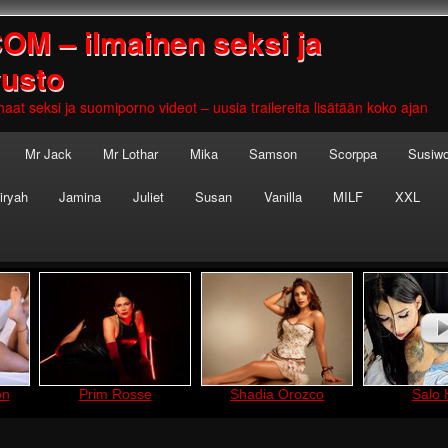
 – ilmainen seksi ja
vusto
aat seksi ja suomiporno videot – uusia trailereita lisätään koko ajan
Mr Jack
Mr Lothar
Mika
Samson
Scorppa
Susiwo
iryah
Jamina
Juliet
Susan
Vanilla
MILF
XXL