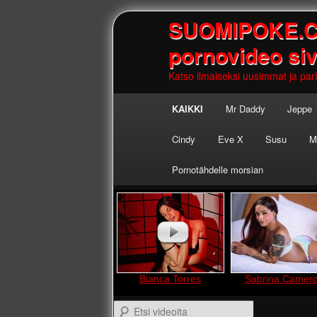
SUOMIPOKE.COM
pornovideo si
Katso ilmaiseksi uusimmat ja parh
Main
KAIKKI
Mr Daddy
Jeppe
Skip to
Skip to
menu
Cindy
Eve X
Susu
M
primary
secondary
Pornotähdelle morsian
content
content
Etsi videoita