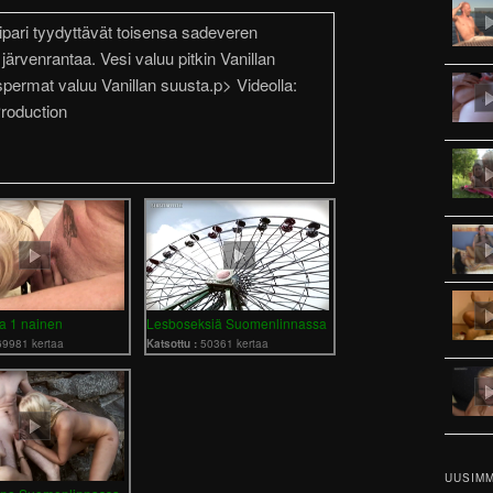
pari tyydyttävät toisensa sadeveren
 järvenrantaa. Vesi valuu pitkin Vanillan
permat valuu Vanillan suusta.p> Videolla:
Production
ja 1 nainen
Lesboseksiä Suomenlinnassa
69981 kertaa
Katsottu :
50361 kertaa
UUSIMM