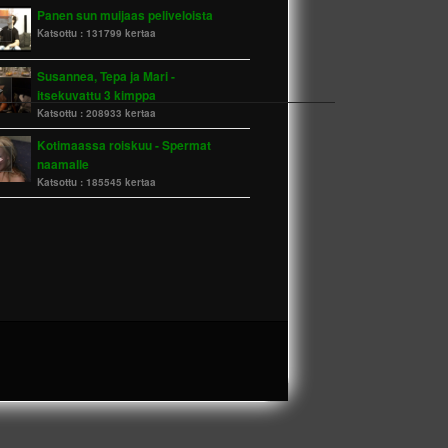
Panen sun muijaas peliveloista
Katsottu :
131799 kertaa
Susannea, Tepa ja Mari -
itsekuvattu 3 kimppa
Katsottu :
208933 kertaa
Kotimaassa roiskuu - Spermat
naamalle
Katsottu :
185545 kertaa