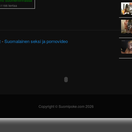
no Suomenlinnassa
51166 kertaa
t
-
Suomalainen seksi ja pornovideo
Copyright © Suomipoke.com 2026