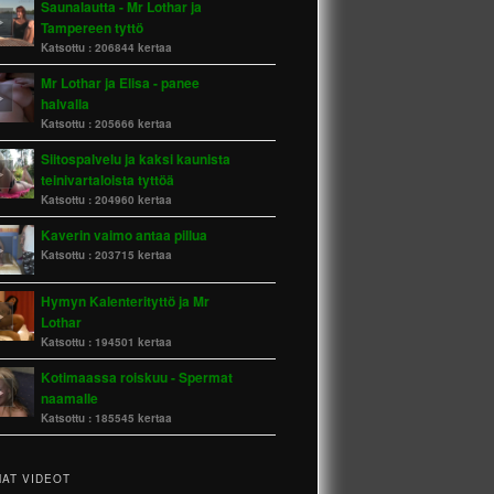
Saunalautta - Mr Lothar ja
Tampereen tyttö
Katsottu :
206844 kertaa
Mr Lothar ja Elisa - panee
halvalla
Katsottu :
205666 kertaa
Siitospalvelu ja kaksi kaunista
teinivartaloista tyttöä
Katsottu :
204960 kertaa
Kaverin vaimo antaa pillua
Katsottu :
203715 kertaa
Hymyn Kalenterityttö ja Mr
Lothar
Katsottu :
194501 kertaa
Kotimaassa roiskuu - Spermat
naamalle
Katsottu :
185545 kertaa
AT VIDEOT