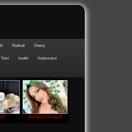
lf
Radical
Cherry
Teini
Isoäiti
Itsekuvatut