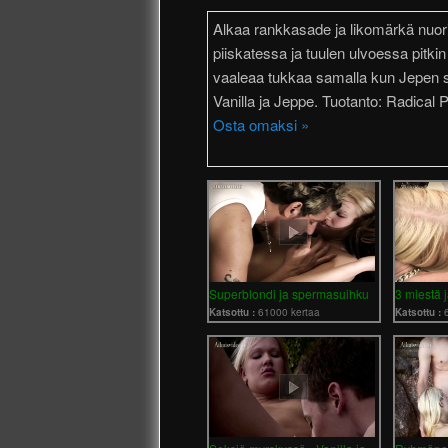
Alkaa rankkasade ja likomärkä nuori
piiskatessa ja tuulen ulvoessa pitkin
vaaleaa tukkaa samalla kun Jepen s
Vanilla ja Jeppe. Tuotanto: Radical 
Osta omaksi »
Superblondi ja spermasuihku
3 miestä 
Katsottu :
61000 kertaa
Katsottu :