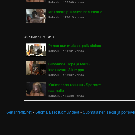
Katsottu :
185509 kertaa
Mr Lothar ja isorintainen Elisa 2
Katsottu :
172813 kertaa
UUSIMMAT VIDEOT
Panen sun muijaas peliveloista
Katsottu :
131781 kertaa
Susannea, Tepa ja Mari -
itsekuvattu 3 kimppa
Katsottu :
208907 kertaa
Kotimaassa roiskuu - Spermat
naamalle
Katsottu :
185509 kertaa
Seksitreffit.net
-
Suomalaiset luomuvideot
-
Suomalainen seksi ja pornovi