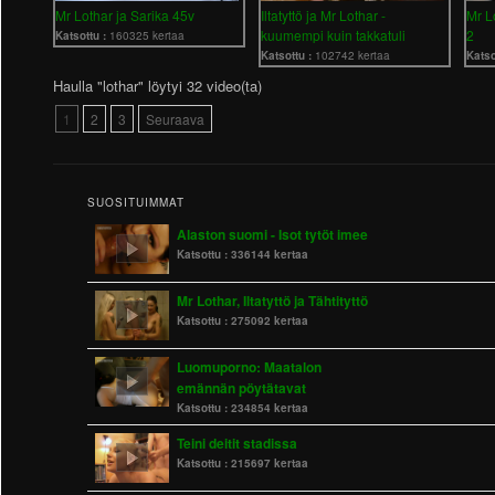
Mr Lothar ja Sarika 45v
Iltatyttö ja Mr Lothar -
Mr L
kuumempi kuin takkatuli
2
Katsottu :
160325 kertaa
Katsottu :
102742 kertaa
Katso
Haulla "lothar" löytyi 32 video(ta)
1
2
3
Seuraava
SUOSITUIMMAT
Alaston suomi - Isot tytöt imee
Katsottu :
336144 kertaa
Mr Lothar, Iltatyttö ja Tähtityttö
Katsottu :
275092 kertaa
Luomuporno: Maatalon
emännän pöytätavat
Katsottu :
234854 kertaa
Teini deitit stadissa
Katsottu :
215697 kertaa