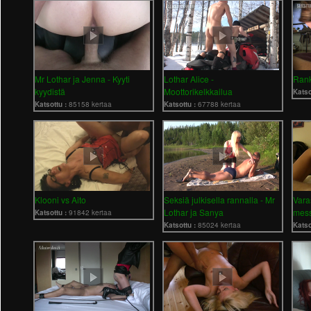
Mr Lothar ja Jenna - Kyyti
Lothar Alice -
Rank
kyydistä
Moottorikelkkailua
Katso
Katsottu :
85158 kertaa
Katsottu :
67788 kertaa
Klooni vs Aito
Seksiä julkisella rannalla - Mr
Vara
Lothar ja Sanya
mess
Katsottu :
91842 kertaa
Katsottu :
85024 kertaa
Katso