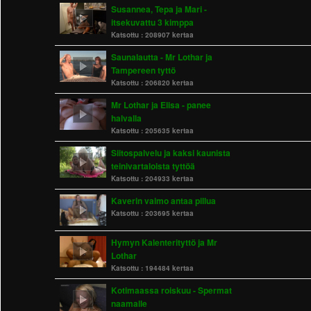
Susannea, Tepa ja Mari -
itsekuvattu 3 kimppa
Katsottu :
208907 kertaa
Saunalautta - Mr Lothar ja
Tampereen tyttö
Katsottu :
206820 kertaa
Mr Lothar ja Elisa - panee
halvalla
Katsottu :
205635 kertaa
Siitospalvelu ja kaksi kaunista
teinivartaloista tyttöä
Katsottu :
204933 kertaa
Kaverin vaimo antaa pillua
Katsottu :
203695 kertaa
Hymyn Kalenterityttö ja Mr
Lothar
Katsottu :
194484 kertaa
Kotimaassa roiskuu - Spermat
naamalle