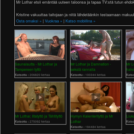
Mr Lothar etsii emäntää uuteen taloonsa ja tapaa TV:stä tutun ehdo
Kristine vakuuttaa taitojaan ja niitä lähdetäänkin testaamaan makuu
Osta omaksi »
|
Vuokraa »
|
Katso mobiilina »
Saunalautta - Mr Lothar ja
Mr Lothar ja Damnation -
Mr L
Tampereen tyttö
seksiä rannalla
halv
Katsottu :
206820 kertaa
Katsottu :
100344 kertaa
Katso
Mr Lothar, Iltatyttö ja Tähtityttö
Hymyn Kalenterityttö ja Mr
Liuk
Lothar
Katsottu :
275092 kertaa
Katso
Katsottu :
194484 kertaa