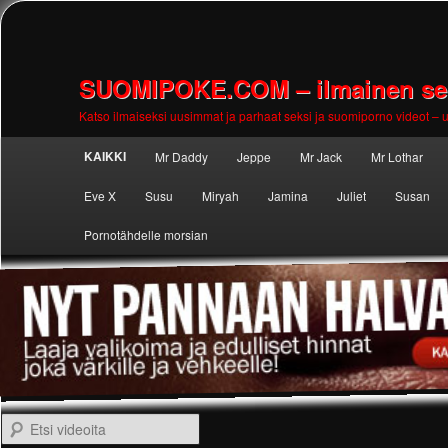
SUOMIPOKE.COM – ilmainen seks
Katso ilmaiseksi uusimmat ja parhaat seksi ja suomiporno videot – uu
Main
KAIKKI
Mr Daddy
Jeppe
Mr Jack
Mr Lothar
Skip to
Skip to
menu
Eve X
Susu
Miryah
Jamina
Juliet
Susan
primary
secondary
Pornotähdelle morsian
content
content
Etsi videoita