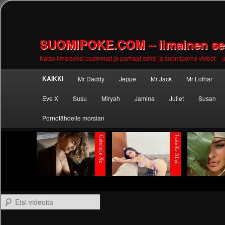
SUOMIPOKE.COM – ilmainen seks
Katso ilmaiseksi uusimmat ja parhaat seksi ja suomiporno videot – uu
Main
KAIKKI
Mr Daddy
Jeppe
Mr Jack
Mr Lothar
Skip to
Skip to
menu
Eve X
Susu
Miryah
Jamina
Juliet
Susan
primary
secondary
Pornotähdelle morsian
content
content
Etsi videoita