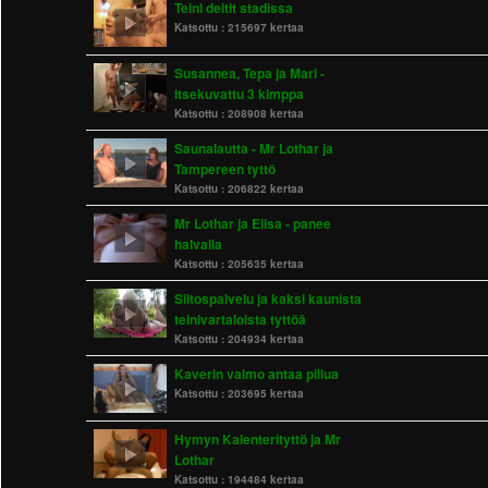
Teini deitit stadissa
Katsottu :
215697 kertaa
Susannea, Tepa ja Mari -
itsekuvattu 3 kimppa
Katsottu :
208908 kertaa
Saunalautta - Mr Lothar ja
Tampereen tyttö
Katsottu :
206822 kertaa
Mr Lothar ja Elisa - panee
halvalla
Katsottu :
205635 kertaa
Siitospalvelu ja kaksi kaunista
teinivartaloista tyttöä
Katsottu :
204934 kertaa
Kaverin vaimo antaa pillua
Katsottu :
203695 kertaa
Hymyn Kalenterityttö ja Mr
Lothar
Katsottu :
194484 kertaa