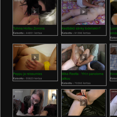
Tuhma Hoitsu Zorrona
Kestääkö sänky todellakin?
Luom
emän
Katsottu :
44851 kertaa
Katsottu :
91396 kertaa
Katso
Peppu ja reissumies
Mika Reetta - YH:n panoloma
Kova
jatkuu
Katsottu :
55823 kertaa
Katso
Katsottu :
70393 kertaa