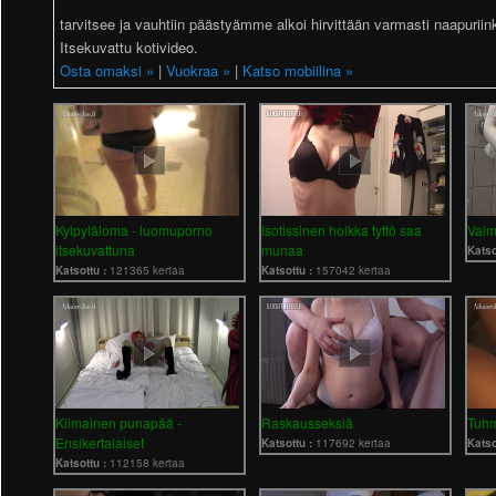
tarvitsee ja vauhtiin päästyämme alkoi hirvittään varmasti naapuriin
Itsekuvattu kotivideo.
Osta omaksi »
|
Vuokraa »
|
Katso mobiilina »
Kylpyläloma - luomuporno
Isotissinen hoikka tyttö saa
Vaim
itsekuvattuna
munaa
Katso
Katsottu :
121365 kertaa
Katsottu :
157042 kertaa
Kiimainen punapää -
Raskausseksiä
Tuhm
Ensikertalaiset
Katsottu :
117692 kertaa
Katso
Katsottu :
112158 kertaa