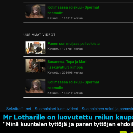
Kotimaassa roiskuu - Spermat
naamalle
Katsottu :
185512 kertaa
UUSIMMAT VIDEOT
Panen sun muijaas peliveloista
Katsottu :
131781 kertaa
Susannea, Tepa ja Mari -
itsekuvattu 3 kimppa
Katsottu :
208908 kertaa
Kotimaassa roiskuu - Spermat
naamalle
Katsottu :
185512 kertaa
Seksitreffit.net
-
Suomalaiset luomuvideot
-
Suomalainen seksi ja pornovi