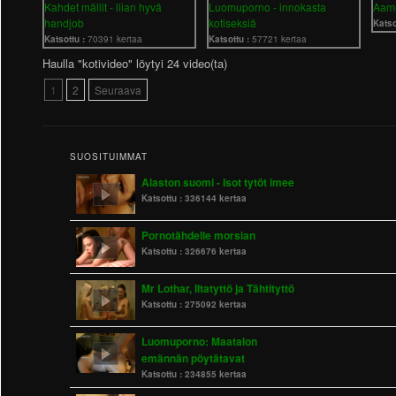
Kahdet mällit - liian hyvä
Luomuporno - innokasta
Aamu
handjob
kotiseksiä
Katso
Katsottu :
70391 kertaa
Katsottu :
57721 kertaa
Haulla "kotivideo" löytyi 24 video(ta)
1
2
Seuraava
SUOSITUIMMAT
Alaston suomi - Isot tytöt imee
Katsottu :
336144 kertaa
Pornotähdelle morsian
Katsottu :
326676 kertaa
Mr Lothar, Iltatyttö ja Tähtityttö
Katsottu :
275092 kertaa
Luomuporno: Maatalon
emännän pöytätavat
Katsottu :
234855 kertaa