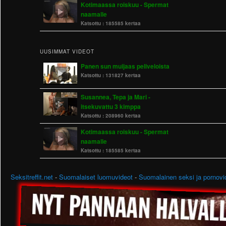
Kotimaassa roiskuu - Spermat
naamalle
Katsottu :
185585 kertaa
UUSIMMAT VIDEOT
Panen sun muijaas peliveloista
Katsottu :
131827 kertaa
Susannea, Tepa ja Mari -
itsekuvattu 3 kimppa
Katsottu :
208960 kertaa
Kotimaassa roiskuu - Spermat
naamalle
Katsottu :
185585 kertaa
Seksitreffit.net
-
Suomalaiset luomuvideot
-
Suomalainen seksi ja pornovi