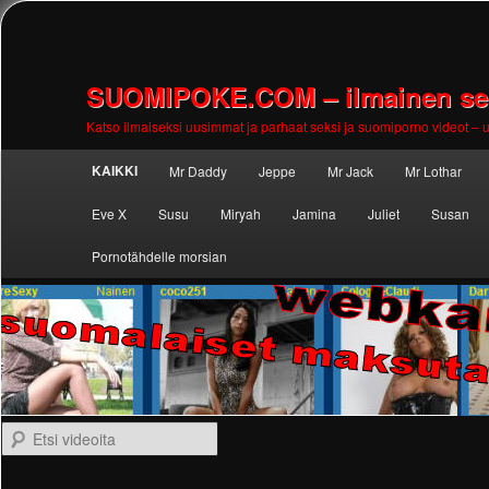
SUOMIPOKE.COM – ilmainen seks
Katso ilmaiseksi uusimmat ja parhaat seksi ja suomiporno videot – uu
Main
KAIKKI
Mr Daddy
Jeppe
Mr Jack
Mr Lothar
Skip to
Skip to
menu
Eve X
Susu
Miryah
Jamina
Juliet
Susan
primary
secondary
Pornotähdelle morsian
content
content
Etsi videoita