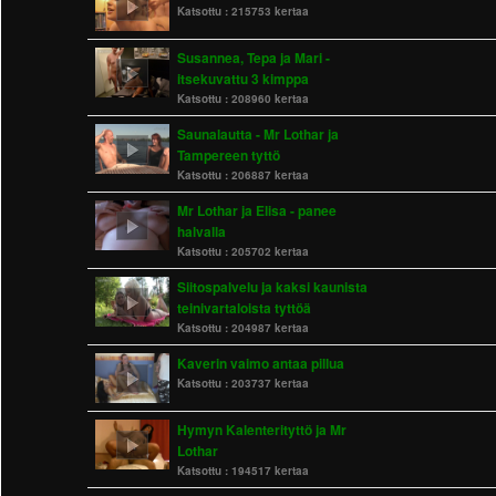
Katsottu :
215753 kertaa
Susannea, Tepa ja Mari -
itsekuvattu 3 kimppa
Katsottu :
208960 kertaa
Saunalautta - Mr Lothar ja
Tampereen tyttö
Katsottu :
206887 kertaa
Mr Lothar ja Elisa - panee
halvalla
Katsottu :
205702 kertaa
Siitospalvelu ja kaksi kaunista
teinivartaloista tyttöä
Katsottu :
204987 kertaa
Kaverin vaimo antaa pillua
Katsottu :
203737 kertaa
Hymyn Kalenterityttö ja Mr
Lothar
Katsottu :
194517 kertaa