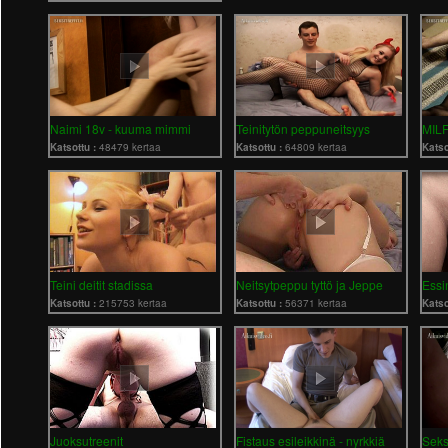
Naimi 18v - kuuma mimmi
Teinitytön peppuneitsyys
MILF
Katsottu :
48479 kertaa
Katsottu :
64809 kertaa
Katso
Teini deitit stadissa
Neitsytpeppu tyttö ja Jeppe
Essin
Katsottu :
215753 kertaa
Katsottu :
56371 kertaa
Katso
Juoksutreenit
Fistaus esileikkinä - nyrkkiä
Seks