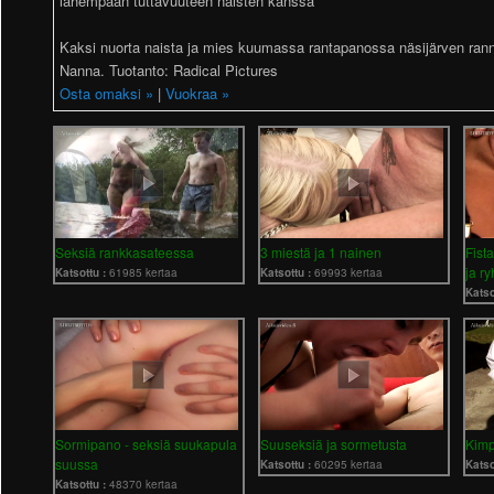
lähempään tuttavuuteen naisten kanssa
Kaksi nuorta naista ja mies kuumassa rantapanossa näsijärven ranna
Nanna. Tuotanto: Radical Pictures
Osta omaksi »
|
Vuokraa »
Seksiä rankkasateessa
3 miestä ja 1 nainen
Fista
ja r
Katsottu :
61985 kertaa
Katsottu :
69993 kertaa
Katso
Sormipano - seksiä suukapula
Suuseksiä ja sormetusta
Kimp
suussa
Katsottu :
60295 kertaa
Katso
Katsottu :
48370 kertaa