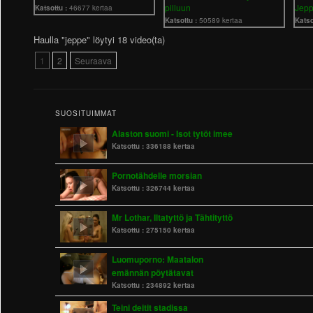
pilluun
Jep
Katsottu :
46677 kertaa
Katsottu :
50589 kertaa
Katso
Haulla "jeppe" löytyi 18 video(ta)
1
2
Seuraava
SUOSITUIMMAT
Alaston suomi - Isot tytöt imee
Katsottu :
336188 kertaa
Pornotähdelle morsian
Katsottu :
326744 kertaa
Mr Lothar, Iltatyttö ja Tähtityttö
Katsottu :
275150 kertaa
Luomuporno: Maatalon
emännän pöytätavat
Katsottu :
234892 kertaa
Teini deitit stadissa