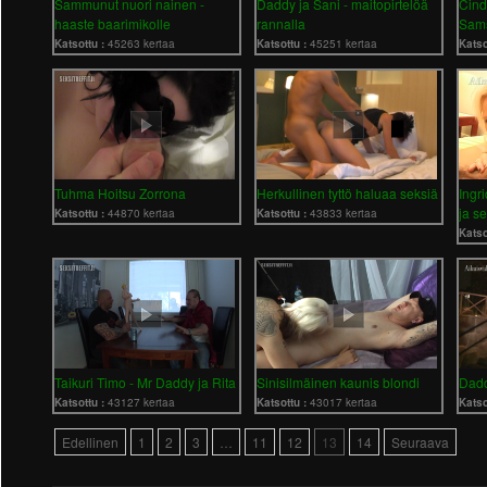
Sammunut nuori nainen -
Daddy ja Sani - maitopirtelöä
Cindy
haaste baarimikolle
rannalla
Sams
Katsottu :
45263 kertaa
Katsottu :
45251 kertaa
Katso
Tuhma Hoitsu Zorrona
Herkullinen tyttö haluaa seksiä
Ingr
ja s
Katsottu :
44870 kertaa
Katsottu :
43833 kertaa
Katso
Taikuri Timo - Mr Daddy ja Rita
Sinisilmäinen kaunis blondi
Dadd
Katsottu :
43127 kertaa
Katsottu :
43017 kertaa
Katso
Edellinen
1
2
3
…
11
12
13
14
Seuraava