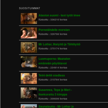
SUOSITUIMMAT
Alaston suomi - Isot tytöt imee
Katsottu :
336210 kertaa
Pornotähdelle morsian
Katsottu :
326788 kertaa
Mr Lothar, Iltatyttö ja Tähtityttö
Katsottu :
275174 kertaa
Luomuporno: Maatalon
emännän pöytätavat
Katsottu :
234914 kertaa
Teini deitit stadissa
Katsottu :
215784 kertaa
Susannea, Tepa ja Mari -
itsekuvattu 3 kimppa
Katsottu :
209006 kertaa
Saunalautta - Mr Lothar ja