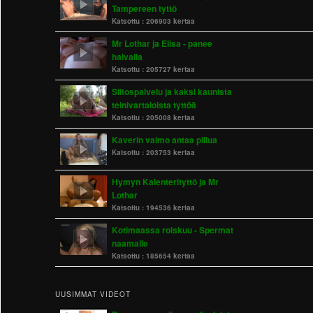
Tampereen tyttö
Katsottu :
206903 kertaa
Mr Lothar ja Elisa - panee
halvalla
Katsottu :
205727 kertaa
Siitospalvelu ja kaksi kaunista
teinivartaloista tyttöä
Katsottu :
205008 kertaa
Kaverin vaimo antaa pillua
Katsottu :
203753 kertaa
Hymyn Kalenterityttö ja Mr
Lothar
Katsottu :
194536 kertaa
Kotimaassa roiskuu - Spermat
naamalle
Katsottu :
185654 kertaa
UUSIMMAT VIDEOT