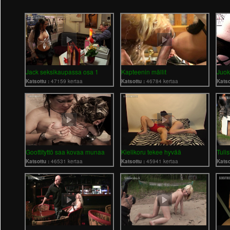
Jack seksikaupassa osa 1
Kapteenin mällit
Juok
Katsottu :
47159 kertaa
Katsottu :
46784 kertaa
Katso
Goottityttö saa kovaa munaa
Kielikoru tekee hyvää
Tuli
Katsottu :
46531 kertaa
Katsottu :
45941 kertaa
Katso