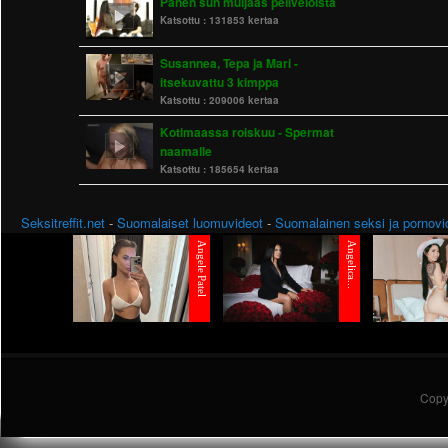
Panen sun muijaas peliveloista
Katsottu :
131853 kertaa
Susannea, Tepa ja Mari -
itsekuvattu 3 kimppa
Katsottu :
209006 kertaa
Kotimaassa roiskuu - Spermat
naamalle
Katsottu :
185654 kertaa
Seksitreffit.net
-
Suomalaiset luomuvideot
-
Suomalainen seksi ja pornovi
Copy