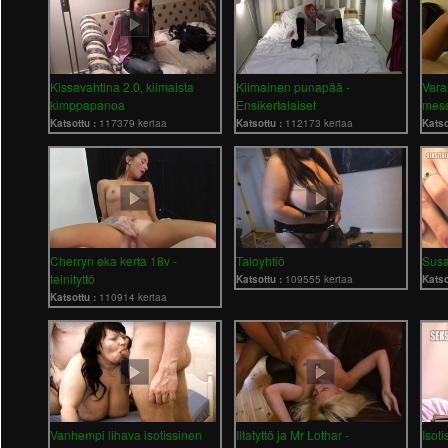
Kissavahtina 2.0, kiimaista
Kiimainen punapää -
Vara
kimppapanoa
Ensikertalaiset
mess
Katsottu :
117379 kertaa
Katsottu :
112173 kertaa
Katso
Cherryn eka kerta 18v -
Taloyhtiö
Susa
teinityttö
Katsottu :
109555 kertaa
Katso
Katsottu :
110914 kertaa
Vanhempi lihava isotissinen
Iltatyttö ja Mr Lothar -
Isoti