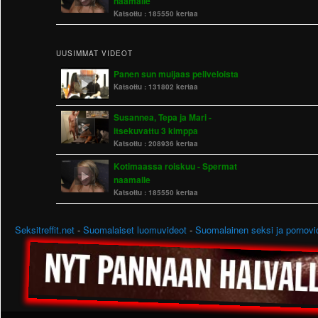
naamalle
Katsottu :
185550 kertaa
UUSIMMAT VIDEOT
Panen sun muijaas peliveloista
Katsottu :
131802 kertaa
Susannea, Tepa ja Mari -
itsekuvattu 3 kimppa
Katsottu :
208936 kertaa
Kotimaassa roiskuu - Spermat
naamalle
Katsottu :
185550 kertaa
Seksitreffit.net
-
Suomalaiset luomuvideot
-
Suomalainen seksi ja pornovi