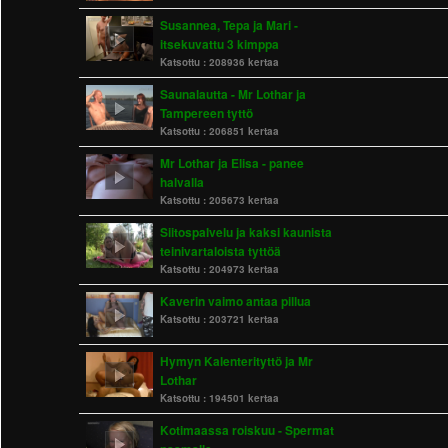
Susannea, Tepa ja Mari -
itsekuvattu 3 kimppa
Katsottu :
208936 kertaa
Saunalautta - Mr Lothar ja
Tampereen tyttö
Katsottu :
206851 kertaa
Mr Lothar ja Elisa - panee
halvalla
Katsottu :
205673 kertaa
Siitospalvelu ja kaksi kaunista
teinivartaloista tyttöä
Katsottu :
204973 kertaa
Kaverin vaimo antaa pillua
Katsottu :
203721 kertaa
Hymyn Kalenterityttö ja Mr
Lothar
Katsottu :
194501 kertaa
Kotimaassa roiskuu - Spermat