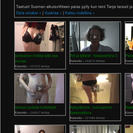
Taatusti Suomen aikuisviihteen paras pylly kun teini Tanja tanssii ja
Osta omaksi »
|
Vuokraa »
|
Katso mobiilina »
Isotissinen hoikka tyttö saa
Äiti ja tyttäret - Kissavahtina 3
Pane
munaa
Katsottu :
144210 kertaa
Katso
Katsottu :
157075 kertaa
Vaimon pulleat maitotissit
Kylpyläloma - luomuporno
Rask
itsekuvattuna
Katsottu :
124047 kertaa
Katso
Katsottu :
121384 kertaa