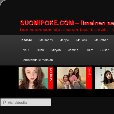
SUOMIPOKE.COM – ilmainen seks
Katso ilmaiseksi uusimmat ja parhaat seksi ja suomiporno videot – uu
Main
KAIKKI
Mr Daddy
Jeppe
Mr Jack
Mr Lothar
Skip to
Skip to
menu
Eve X
Susu
Miryah
Jamina
Juliet
Susan
primary
secondary
Pornotähdelle morsian
content
content
Etsi videoita