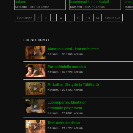
nainen
kuumempi kuin takkatuli
mun
Katsottu :
103890 kertaa
Katsottu :
102759 kertaa
Katso
Edellinen
1
2
3
4
…
12
13
14
Seuraava
SUOSITUIMMAT
Alaston suomi - Isot tytöt imee
Katsottu :
336166 kertaa
Pornotähdelle morsian
Katsottu :
326720 kertaa
Mr Lothar, Iltatyttö ja Tähtityttö
Katsottu :
275123 kertaa
Luomuporno: Maatalon
emännän pöytätavat
Katsottu :
234881 kertaa
Teini deitit stadissa
Katsottu :
215727 kertaa