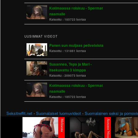
Kotimaassa roiskuu - Spermat
naamalle
Katsottu :
185723 kertaa
UUSIMMAT VIDEOT
Panen sun muijaas peliveloista
Katsottu :
131861 kertaa
Susannea, Tepa ja Mari -
itsekuvattu 3 kimppa
Katsottu :
209073 kertaa
Kotimaassa roiskuu - Spermat
naamalle
Katsottu :
185723 kertaa
Seksitreffit.net
-
Suomalaiset luomuvideot
-
Suomalainen seksi ja pornovi