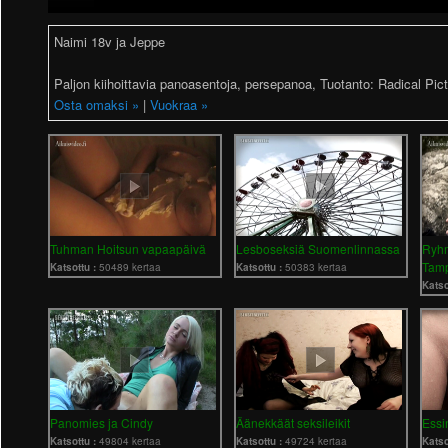
Naimi 18v ja Jeppe
Paljon kiihoittavia panoasentoja, persepanoa, Tuotanto: Radical Pic
Osta omaksi »
|
Vuokraa »
Tuhman Hoitsun vapaapäivä
Lesboseksiä Suomenlinnassa
Ryhm
Tam
Katsottu :
50489 kertaa
Katsottu :
50383 kertaa
Katso
Panomies ja Cindy
Äänekkäät seksileikit
Essin
Katsottu :
49804 kertaa
Katsottu :
49724 kertaa
Katso