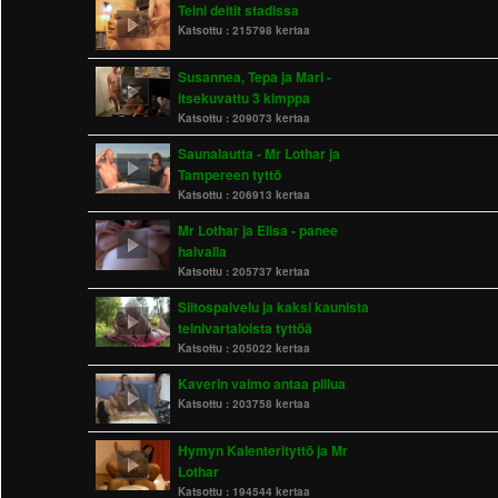
Teini deitit stadissa
Katsottu :
215798 kertaa
Susannea, Tepa ja Mari -
itsekuvattu 3 kimppa
Katsottu :
209073 kertaa
Saunalautta - Mr Lothar ja
Tampereen tyttö
Katsottu :
206913 kertaa
Mr Lothar ja Elisa - panee
halvalla
Katsottu :
205737 kertaa
Siitospalvelu ja kaksi kaunista
teinivartaloista tyttöä
Katsottu :
205022 kertaa
Kaverin vaimo antaa pillua
Katsottu :
203758 kertaa
Hymyn Kalenterityttö ja Mr
Lothar
Katsottu :
194544 kertaa