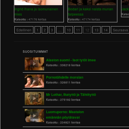
Ingrid ihana ja isomunainen
Bodari ja kaksi naista munan
Jack
mies
tarpeessa
Katso
Katsottu :
47176 kertaa
Katsottu :
47174 kertaa
Edellinen
1
2
3
…
10
11
12
13
14
Seuraava
SUOSITUIMMAT
Alaston suomi - Isot tytöt imee
Katsottu :
336218 kertaa
Pornotähdelle morsian
Katsottu :
326811 kertaa
Mr Lothar, Iltatyttö ja Tähtityttö
Katsottu :
275192 kertaa
Luomuporno: Maatalon
emännän pöytätavat
Katsottu :
234921 kertaa