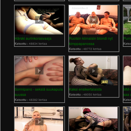
Härski aurinkorasvaaja
Ruotsin kiimaisin blondi nyt
Pump
kimppapanossa
Katsottu :
48834 kertaa
Katso
Katsottu :
48772 kertaa
Sormipano - seksiä suukapula
Kaksi ensikertalaista
MM-K
suussa
saa 
Katsottu :
48050 kertaa
Katsottu :
48382 kertaa
Katso