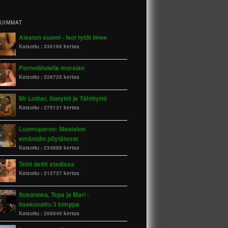
TUIMMAT
Alaston suomi - Isot tytöt imee
Katsottu :
336168 kertaa
Pornotähdelle morsian
Katsottu :
326725 kertaa
Mr Lothar, Iltatyttö ja Tähtityttö
Katsottu :
275131 kertaa
Luomuporno: Maatalon
emännän pöytätavat
Katsottu :
234888 kertaa
Teini deitit stadissa
Katsottu :
215737 kertaa
Susannea, Tepa ja Mari -
itsekuvattu 3 kimppa
Katsottu :
208940 kertaa