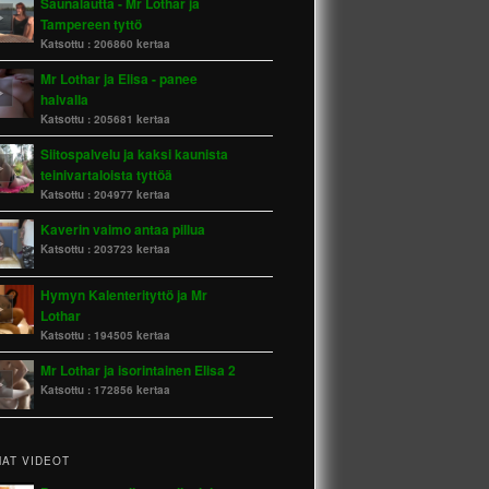
Saunalautta - Mr Lothar ja
Tampereen tyttö
Katsottu :
206860 kertaa
Mr Lothar ja Elisa - panee
halvalla
Katsottu :
205681 kertaa
Siitospalvelu ja kaksi kaunista
teinivartaloista tyttöä
Katsottu :
204977 kertaa
Kaverin vaimo antaa pillua
Katsottu :
203723 kertaa
Hymyn Kalenterityttö ja Mr
Lothar
Katsottu :
194505 kertaa
Mr Lothar ja isorintainen Elisa 2
Katsottu :
172856 kertaa
AT VIDEOT