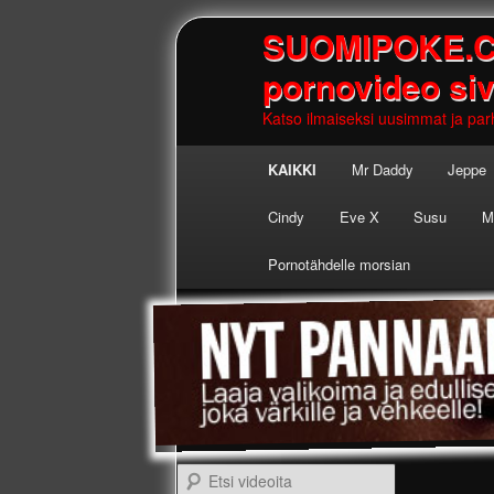
SUOMIPOKE.COM
pornovideo si
Katso ilmaiseksi uusimmat ja parh
Main
KAIKKI
Mr Daddy
Jeppe
Skip to
Skip to
menu
Cindy
Eve X
Susu
M
primary
secondary
Pornotähdelle morsian
content
content
Etsi videoita