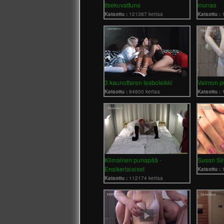
itsekuvattuna
munaa
Katsottu :
121387 kertaa
Katsottu :
3 kaunottaren lesboleikki
Vaimon pu
Katsottu :
84800 kertaa
Katsottu :
Kiimainen punapää -
Susan Sil
Ensikertalaiset
Katsottu :
Katsottu :
112174 kertaa