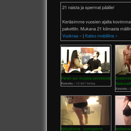
21 naista ja spermat päälle!
Keräsimme vuosien ajalta kovimma
pakettiin. Mukana 21 kiimasta mällin
Vuokraa »
|
Katso mobiilina »
Panen sun muijaas peliveloista
Susannea,
itsekuvat
Katsottu :
131807 kertaa
Katsottu :
Kylpyläloma - luomuporno
Isotissine