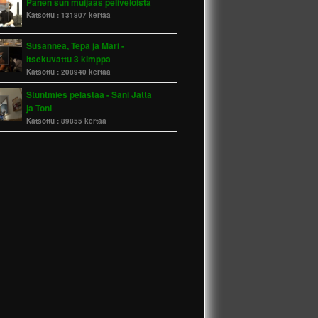
Panen sun muijaas peliveloista
Katsottu :
131807 kertaa
Susannea, Tepa ja Mari -
itsekuvattu 3 kimppa
Katsottu :
208940 kertaa
Stuntmies pelastaa - Sani Jatta
ja Toni
Katsottu :
89855 kertaa