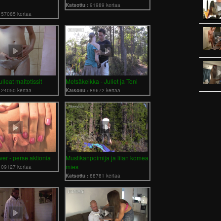
Katsottu :
91989 kertaa
157085 kertaa
lleat maitotissit
Metsäkeikka - Juliet ja Toni
124050 kertaa
Katsottu :
89672 kertaa
ver - perse aktionia
Mustikanpoimija ja liian komea
mies
109127 kertaa
Katsottu :
88781 kertaa