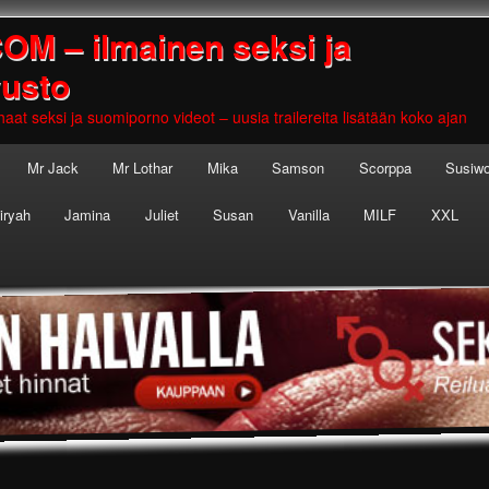
 – ilmainen seksi ja
vusto
aat seksi ja suomiporno videot – uusia trailereita lisätään koko ajan
Mr Jack
Mr Lothar
Mika
Samson
Scorppa
Susiwo
iryah
Jamina
Juliet
Susan
Vanilla
MILF
XXL