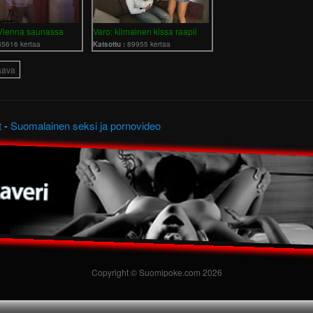
 Vienna saunassa
Varo: kiimainen kissa raapii
85616 kertaa
Katsottu :
89955 kertaa
aava
t
-
Suomalainen seksi ja pornovideo
Copyright © Suomipoke.com 2026