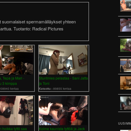
t suomalaiset spermamälläykset yhteen
arttua. Tuotanto: Radical Pictures
 Tepa ja Mari -
Stuntmies pelastaa - Sani Jatta
tu 3 kimppa
ja Toni
208940 kertaa
Katsottu :
89855 kertaa
UUSIMM
n hoikka tyttö saa
Kolme kaunista tyttöä ja Jack