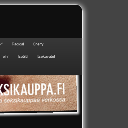
lf
Radical
Cherry
Teini
Isoäiti
Itsekuvatut