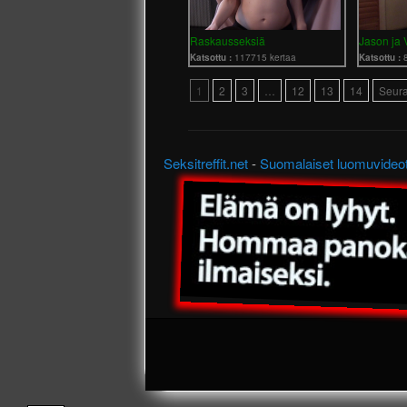
Raskausseksiä
Jason ja
Katsottu :
117715 kertaa
Katsottu :
1
2
3
…
12
13
14
Seur
Seksitreffit.net
-
Suomalaiset luomuvideo